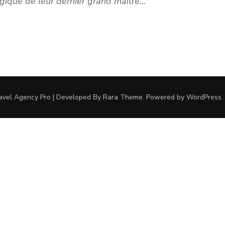
ragique de leur dernier grand maître…
avel Agency Pro | Developed By
Rara Theme
.
Powered by
WordPress
.