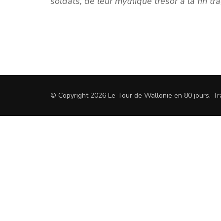
soldats, de leur mythique trésor à la fin t
© Copyright 2026
Le Tour de Wallonie en 80 jours
.
Tr