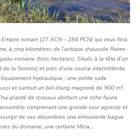
-Empire romain (27 ACN – 284 PCN) qui vous fera
e, à cinq kilomètres de l’antique chaussée Reims-
allo-romaine (trois hectares). Situés à la tête d’un
nt de la Semois) et près d’une source intermittente,
l’équipement hydraulique : une petite suite
aussi et surtout un bel étang maçonné de 900 m²,
d’hui planté de roseaux abritant une riche faune
t ensemble comprenant une grande cour agricole et
 ressurgir de ses décombres une émouvante bague
sses du domaine, une certaine Micia…