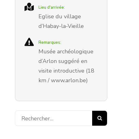
Lieu d'arrivée:
Eglise du village
d’Habay-la-Vieille
Remarques:
Musée archéologique
d’Arlon suggéré en
visite introductive (18
km / www.arlon.be)
Rechercher :